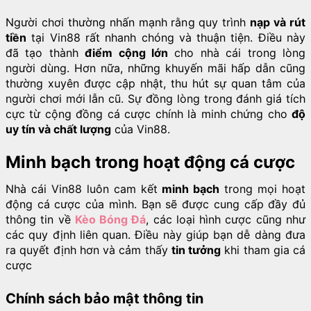
Người chơi thường nhấn mạnh rằng quy trình
nạp và rút
tiền
tại Vin88 rất nhanh chóng và thuận tiện. Điều này
đã tạo thành
điểm cộng lớn
cho nhà cái trong lòng
người dùng. Hơn nữa, những khuyến mãi hấp dẫn cũng
thường xuyên được cập nhật, thu hút sự quan tâm của
người chơi mới lẫn cũ. Sự đồng lòng trong đánh giá tích
cực từ cộng đồng cá cược chính là minh chứng cho
độ
uy tín và chất lượng
của Vin88.
Minh bạch trong hoạt động cá cược
Nhà cái Vin88 luôn cam kết
minh bạch
trong mọi hoạt
động cá cược của mình. Bạn sẽ được cung cấp đầy đủ
thông tin về
Kèo Bóng Đá
, các loại hình cược cũng như
các quy định liên quan. Điều này giúp bạn dễ dàng đưa
ra quyết định hơn và cảm thấy
tin tưởng
khi tham gia cá
cược
Chính sách bảo mật thông tin