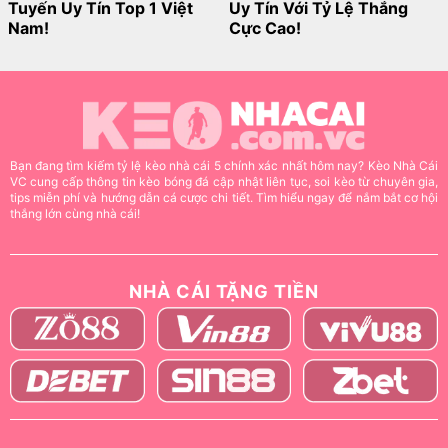
Tuyến Uy Tín Top 1 Việt
Uy Tín Với Tỷ Lệ Thắng
Nam!
Cực Cao!
Bạn đang tìm kiếm tỷ lệ kèo nhà cái 5 chính xác nhất hôm nay? Kèo Nhà Cái
VC cung cấp thông tin kèo bóng đá cập nhật liên tục, soi kèo từ chuyên gia,
tips miễn phí và hướng dẫn cá cược chi tiết. Tìm hiểu ngay để nắm bắt cơ hội
thắng lớn cùng nhà cái!
NHÀ CÁI TẶNG TIỀN