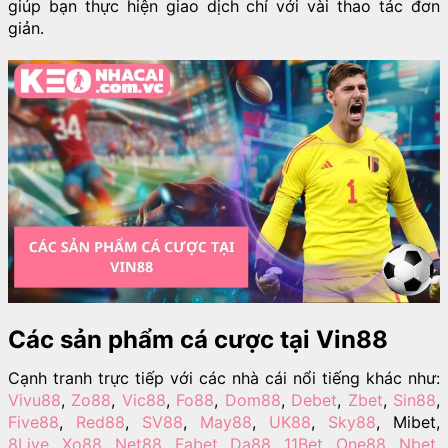
giúp bạn thực hiện giao dịch chỉ với vài thao tác đơn
giản.
Các sản phẩm cá cược tại Vin88
Cạnh tranh trực tiếp với các nhà cái nổi tiếng khác như:
Vivu88
,
Zo88
,
Vic88
,
Fo88
,
Dom88
,
Debet
,
Zbet
,
Sin88
,
Five88
,
Red88
,
SV88
,
May88
,
UK88
,
Sky88
, Mibet,
8Live
,
Xo88
,
Net88
,
Fabet
,
Da88
,
11Bet
,
One88
,
Nbet
,