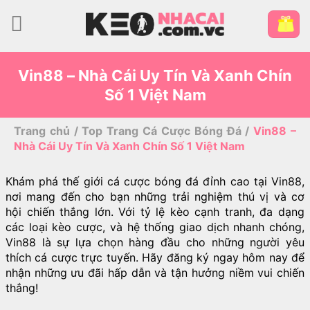
Bỏ
qua
nội
dung
Vin88 – Nhà Cái Uy Tín Và Xanh Chín
Số 1 Việt Nam
Trang chủ
/
Top Trang Cá Cược Bóng Đá
/
Vin88 –
Nhà Cái Uy Tín Và Xanh Chín Số 1 Việt Nam
Khám phá thế giới cá cược bóng đá đỉnh cao tại Vin88,
nơi mang đến cho bạn những trải nghiệm thú vị và cơ
hội chiến thắng lớn. Với tỷ lệ kèo cạnh tranh, đa dạng
các loại kèo cược, và hệ thống giao dịch nhanh chóng,
Vin88 là sự lựa chọn hàng đầu cho những người yêu
thích cá cược trực tuyến. Hãy đăng ký ngay hôm nay để
nhận những ưu đãi hấp dẫn và tận hưởng niềm vui chiến
thắng!