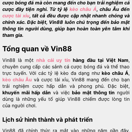
cược bóng đá mà còn mang đến cho bạn trải nghiệm cá
cược đầy tiện nghi. Từ tỷ lệ
kèo châu Á
, châu Âu đến
cược tài xỉu
, tất cả đều được cập nhật nhanh chóng và
chính xác. Đặc biệt, Vin88 luôn chú trọng đến bảo mật
thông tin người dùng, giúp bạn hoàn toàn yên tâm khi
tham gia.
Tổng quan về Vin88
Vin88 là một
nhà cái uy tín
hàng đầu tại Việt Nam
,
chuyên cung cấp các sảnh cá cược bóng đá và thể thao
trực tuyến. Với các tỷ lệ kèo đa dạng như
kèo châu Á
,
kèo châu Âu
và cược tài xỉu, Vin88 mang đến cho bạn
trải nghiệm cược hấp dẫn và phong phú. Đặc biệt,
khuyến mãi hấp dẫn
và việc
bảo mật thông tin
người
dùng là những yếu tố giúp Vin88 chiếm được lòng tin
của người chơi.
Lịch sử hình thành và phát triển
Vin88 đã chính thức ra mắt vào những năm gần đây,