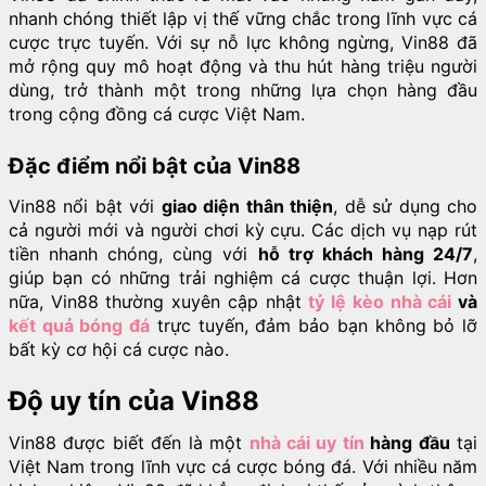
nhanh chóng thiết lập vị thế vững chắc trong lĩnh vực cá
cược trực tuyến. Với sự nỗ lực không ngừng, Vin88 đã
mở rộng quy mô hoạt động và thu hút hàng triệu người
dùng, trở thành một trong những lựa chọn hàng đầu
trong cộng đồng cá cược Việt Nam.
Đặc điểm nổi bật của Vin88
Vin88 nổi bật với
giao diện thân thiện
, dễ sử dụng cho
cả người mới và người chơi kỳ cựu. Các dịch vụ nạp rút
tiền nhanh chóng, cùng với
hỗ trợ khách hàng 24/7
,
giúp bạn có những trải nghiệm cá cược thuận lợi. Hơn
nữa, Vin88 thường xuyên cập nhật
tỷ lệ kèo nhà cái
và
kết quả bóng đá
trực tuyến, đảm bảo bạn không bỏ lỡ
bất kỳ cơ hội cá cược nào.
Độ uy tín của Vin88
Vin88 được biết đến là một
nhà cái uy tín
hàng đầu
tại
Việt Nam trong lĩnh vực cá cược bóng đá. Với nhiều năm