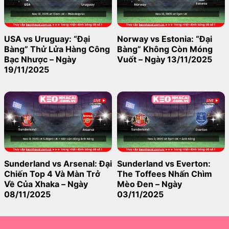
USA vs Uruguay: “Đại
Norway vs Estonia: “Đại
Bàng” Thử Lửa Hàng Công
Bàng” Không Còn Móng
Bạc Nhược – Ngày
Vuốt – Ngày 13/11/2025
19/11/2025
Sunderland vs Arsenal: Đại
Sunderland vs Everton:
Chiến Top 4 Và Màn Trở
The Toffees Nhấn Chìm
Về Của Xhaka – Ngày
Mèo Đen – Ngày
08/11/2025
03/11/2025