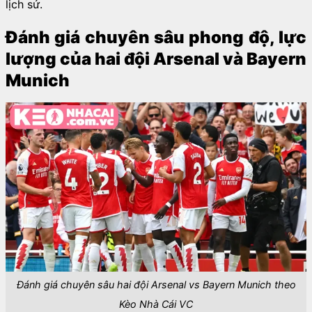
lịch sử.
Đánh giá chuyên sâu phong độ, lực
lượng của hai đội Arsenal và Bayern
Munich
Đánh giá chuyên sâu hai đội Arsenal vs Bayern Munich theo
Kèo Nhà Cái VC