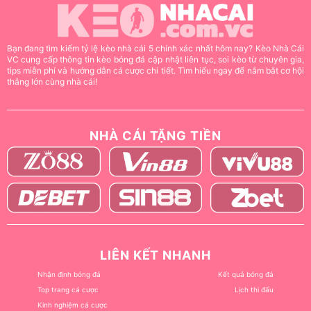
Bạn đang tìm kiếm tỷ lệ kèo nhà cái 5 chính xác nhất hôm nay? Kèo Nhà Cái
VC cung cấp thông tin kèo bóng đá cập nhật liên tục, soi kèo từ chuyên gia,
tips miễn phí và hướng dẫn cá cược chi tiết. Tìm hiểu ngay để nắm bắt cơ hội
thắng lớn cùng nhà cái!
NHÀ CÁI TẶNG TIỀN
LIÊN KẾT NHANH
Nhận định bóng đá
Kết quả bóng đá
Top trang cá cược
Lịch thi đấu
Kinh nghiệm cá cược