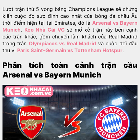
Lượt trận thứ 5 vòng bảng Champions League sẽ chứng
kiến cuộc đọ sức đỉnh cao nhất của bóng đá châu Âu
thời điểm hiện tại tại Emirates, đó là
Arsenal vs Bayern
Munich
.
Kèo Nhà Cái VC
sẽ mổ xẻ trận này bên cạnh
các trận khác, gồm chuyến làm khách của Real Madrid
trong trận
Olympiacos vs Real Madrid
và cuộc đối đầu
thú vị
Paris Saint-Germain vs Tottenham Hotspur
.
Phân tích toàn cảnh trận cầu
Arsenal vs Bayern Munich