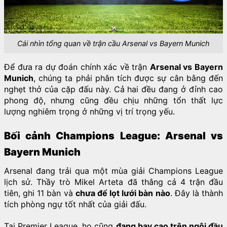
Cái nhìn tổng quan về trận cầu Arsenal vs Bayern Munich
Để đưa ra dự đoán chính xác về trận
Arsenal vs Bayern
Munich
, chúng ta phải phân tích được sự cân bằng đến
nghẹt thở của cặp đấu này. Cả hai đều đang ở đỉnh cao
phong độ, nhưng cũng đều chịu những tổn thất lực
lượng nghiêm trọng ở những vị trí trọng yếu.
Bối cảnh Champions League: Arsenal vs
Bayern Munich
Arsenal đang trải qua một mùa giải Champions League
lịch sử. Thầy trò Mikel Arteta đã thắng cả 4 trận đầu
tiên, ghi 11 bàn và
chưa để lọt lưới bàn nào
. Đây là thành
tích phòng ngự tốt nhất của giải đấu.
Tại Premier League, họ cũng
đang bay cao trên ngôi đầu