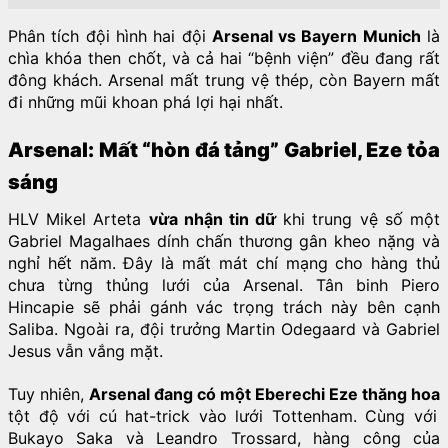
Phân tích đội hình hai đội
Arsenal vs Bayern Munich
là
chìa khóa then chốt, và cả hai “bệnh viện” đều đang rất
đông khách. Arsenal mất trung vệ thép, còn Bayern mất
đi những mũi khoan phá lợi hại nhất.
Arsenal: Mất “hòn đá tảng” Gabriel, Eze tỏa
sáng
HLV Mikel Arteta
vừa nhận tin dữ
khi trung vệ số một
Gabriel Magalhaes dính chấn thương gân kheo nặng và
nghỉ hết năm. Đây là mất mát chí mạng cho hàng thủ
chưa từng thủng lưới của Arsenal. Tân binh Piero
Hincapie sẽ phải gánh vác trọng trách này bên cạnh
Saliba. Ngoài ra, đội trưởng Martin Odegaard và Gabriel
Jesus vẫn vắng mặt.
Tuy nhiên,
Arsenal đang có một Eberechi Eze thăng hoa
tột độ với cú hat-trick vào lưới Tottenham. Cùng với
Bukayo Saka và Leandro Trossard, hàng công của