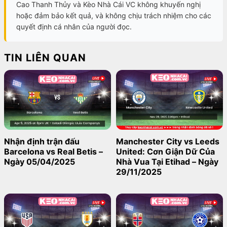
Cao Thanh Thủy và Kèo Nhà Cái VC không khuyến nghị
hoặc đảm bảo kết quả, và không chịu trách nhiệm cho các
quyết định cá nhân của người đọc.
TIN LIÊN QUAN
Nhận định trận đấu
Manchester City vs Leeds
Barcelona vs Real Betis –
United: Cơn Giận Dữ Của
Ngày 05/04/2025
Nhà Vua Tại Etihad – Ngày
29/11/2025