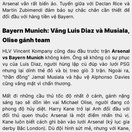
Arsenal vẫn rất biến ảo. Tuyến giữa với Declan Rice và
Martin Zubimendi đảm bảo sự chắc chắn cần thiết để
đối đầu với hàng tiền vệ Bayern.
Bayern Munich: Vắng Luis Diaz và Musiala,
Olise gánh team
HLV Vincent Kompany cũng đau đầu trước trận
Arsenal
vs Bayern Munich
không kém. Ông sẽ không có sự phục
vụ của Luis Diaz, người hùng lập cú đúp vào lưới PSG
nhưng lại dính thẻ đỏ và bị treo giò 3 trận. Ngoài ra,
“thần đồng” Jamal Musiala và hậu vệ Alphonso Davies
cũng vắng mặt vì chấn thương.
Mất đi những cầu thủ tốc độ nhất ở cánh, gánh nặng
sáng tạo sẽ dồn lên vai Michael Olise, người đang có
phong độ hủy diệt. Harry Kane trở lại Anh đối đầu với
đối thủ quen thuộc Arsenal là một điểm nhấn thú vị.
Kane luôn biết cách ghi bàn vào lưới Arsenal (kỷ lục gia
derby Bắc London). Dù đội hình sứt mẻ, nhưng với Kane,