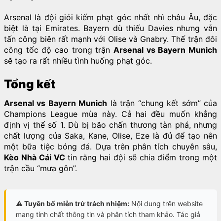
Arsenal là đội giỏi kiếm phạt góc nhất nhì châu Âu, đặc
biệt là tại Emirates. Bayern dù thiếu Davies nhưng vẫn
tấn công biên rất mạnh với Olise và Gnabry. Thế trận đôi
công tốc độ cao trong trận
Arsenal vs Bayern Munich
sẽ tạo ra rất nhiều tình huống phạt góc.
Tổng kết
Arsenal vs Bayern Munich
là trận “chung kết sớm” của
Champions League mùa này. Cả hai đều muốn khẳng
định vị thế số 1. Dù bị bão chấn thương tàn phá, nhưng
chất lượng của Saka, Kane, Olise, Eze là đủ để tạo nên
một bữa tiệc bóng đá. Dựa trên phân tích chuyên sâu,
Kèo Nhà Cái VC
tin rằng hai đội sẽ chia điểm trong một
trận cầu “mưa gôn”.
⚠️ Tuyên bố miễn trừ trách nhiệm:
Nội dung trên website
mang tính chất thông tin và phân tích tham khảo. Tác giả