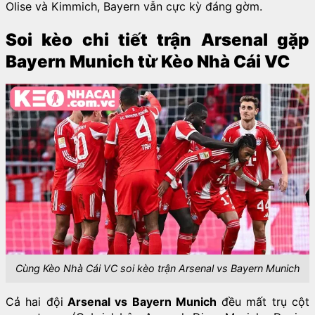
Olise và Kimmich, Bayern vẫn cực kỳ đáng gờm.
Soi kèo chi tiết trận Arsenal gặp
Bayern Munich từ Kèo Nhà Cái VC
Cùng Kèo Nhà Cái VC soi kèo trận Arsenal vs Bayern Munich
Cả hai đội
Arsenal vs Bayern Munich
đều mất trụ cột