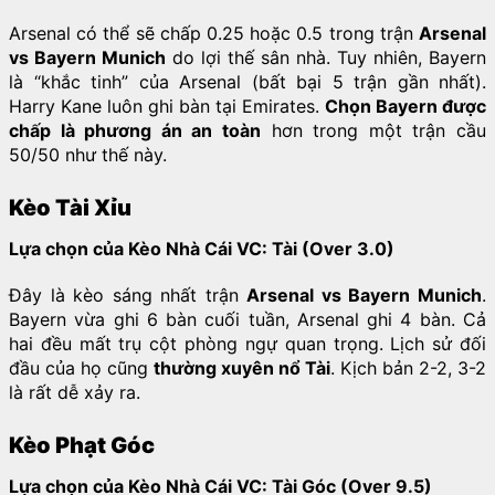
Arsenal có thể sẽ chấp 0.25 hoặc 0.5 trong trận
Arsenal
vs Bayern Munich
do lợi thế sân nhà. Tuy nhiên, Bayern
là “khắc tinh” của Arsenal (bất bại 5 trận gần nhất).
Harry Kane luôn ghi bàn tại Emirates.
Chọn Bayern được
chấp là phương án an toàn
hơn trong một trận cầu
50/50 như thế này.
Kèo Tài Xỉu
Lựa chọn của Kèo Nhà Cái VC: Tài (Over 3.0)
Đây là kèo sáng nhất trận
Arsenal vs Bayern Munich
.
Bayern vừa ghi 6 bàn cuối tuần, Arsenal ghi 4 bàn. Cả
hai đều mất trụ cột phòng ngự quan trọng. Lịch sử đối
đầu của họ cũng
thường xuyên nổ Tài
. Kịch bản 2-2, 3-2
là rất dễ xảy ra.
Kèo Phạt Góc
Lựa chọn của Kèo Nhà Cái VC: Tài Góc (Over 9.5)