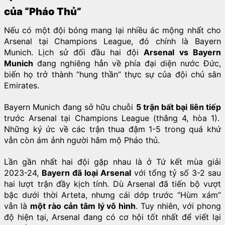
của “Pháo Thủ”
Nếu có một đội bóng mang lại nhiều ác mộng nhất cho
Arsenal tại Champions League, đó chính là Bayern
Munich. Lịch sử đối đầu hai đội
Arsenal vs Bayern
Munich
đang nghiêng hẳn về phía đại diện nước Đức,
biến họ trở thành “hung thần” thực sự của đội chủ sân
Emirates.
Bayern Munich đang sở hữu chuỗi
5 trận bất bại liên tiếp
trước Arsenal tại Champions League (thắng 4, hòa 1).
Những ký ức về các trận thua đậm 1-5 trong quá khứ
vẫn còn ám ảnh người hâm mộ Pháo thủ.
Lần gần nhất hai đội gặp nhau là ở Tứ kết mùa giải
2023-24,
Bayern đã loại Arsenal
với tổng tỷ số 3-2 sau
hai lượt trận đầy kịch tính. Dù Arsenal đã tiến bộ vượt
bậc dưới thời Arteta, nhưng cái dớp trước “Hùm xám”
vẫn là
một rào cản tâm lý vô hình
. Tuy nhiên, với phong
độ hiện tại, Arsenal đang có cơ hội tốt nhất để viết lại