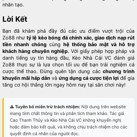
nhân tạo.
Lời Kết
Bạn đã khám phá đầy đủ các ưu điểm vượt trội của
Zo88 như
tỷ lệ kèo bóng đá chính xác, giao dịch nạp rút
tiền nhanh chóng
cùng
hệ thống bảo mật và hỗ trợ
khách hàng chuyên nghiệp.
Với giấy phép hợp pháp và
danh tiếng uy tín hàng đầu, Kèo Nhà Cái VC đánh giá
Zo88 thực sự là lựa chọn tối ưu để bạn trải nghiệm cá
cược thể thao. Đừng quên tận dụng các
chương trình
khuyến mãi hấp dẫn
và
ứng dụng cá cược tiện lợi
để gia
tăng cơ hội thắng lớn ngay hôm nay tại sân chơi này!
⚠️ Tuyên bố miễn trừ trách nhiệm:
Nội dung trên website
mang tính chất thông tin và phân tích tham khảo. Tác giả
Cao Thanh Thủy và Kèo Nhà Cái VC không khuyến nghị
hoặc đảm bảo kết quả, và không chịu trách nhiệm cho các
quyết định cá nhân của người đọc.