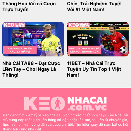
Thăng Hoa Với cá Cược
Chín, Trải Nghiệm Tuyệt
Trực Tuyến
Vời #1 Việt Nam!
Nhà Cái TA88 – Đặt Cược
11BET – Nhà Cái Trực
Liền Tay – Chơi Ngay Là
Tuyến Uy Tín Top 1 Việt
Thắng!
Nam!
Bạn đang tìm kiếm tỷ lệ kèo nhà cái 5 chính xác nhất hôm nay? Kèo Nhà Cái
VC cung cấp thông tin kèo bóng đá cập nhật liên tục, soi kèo từ chuyên gia,
tips miễn phí và hướng dẫn cá cược chi tiết. Tìm hiểu ngay để nắm bắt cơ hội
thắng lớn cùng nhà cái!