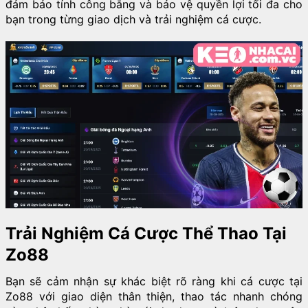
đảm bảo tính công bằng và bảo vệ quyền lợi tối đa cho
bạn trong từng giao dịch và trải nghiệm cá cược.
Trải Nghiệm Cá Cược Thể Thao Tại
Zo88
Bạn sẽ cảm nhận sự khác biệt rõ ràng khi cá cược tại
Zo88 với giao diện thân thiện, thao tác nhanh chóng