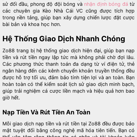
sử đối đầu, phong độ đội bóng và
nhận định bóng đá
từ
các chuyên gia Kèo Nhà Cái VC cũng được tích hợp
trong nền tảng, giúp bạn xây dựng chiến lược đặt cược
bài bản và khoa học hơn.
Hệ Thống Giao Dịch Nhanh Chóng
Zo88 trang bị hệ thống giao dịch hiện đại, giúp bạn nạp
tiền và rút tiền ngay lập tức mà không phải chờ đợi lâu.
Các phương thức thanh toán đa dạng từ ví điện tử, thẻ
ngân hàng đến các kênh chuyển khoản truyền thống đều
được hỗ trợ tối ưu, đảm bảo tính tiện lợi và an toàn. Bạn
hoàn toàn có thể kiểm soát lịch sử giao dịch minh bạch,
giúp trải nghiệm cá cược liền mạch và hiệu quả hơn bao
giờ hết.
Nạp Tiền Và Rút Tiền An Toàn
Mỗi giao dịch nạp tiền và rút tiền tại Zo88 đều được bảo
mật tuyệt đối bằng công nghệ mã hóa tiên tiến. Bạn có
thể yên tâm rằng thông tin cá nhân và tài khoản luôn