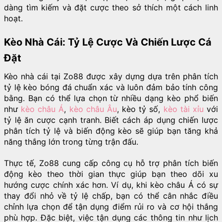
dàng tìm kiếm và đặt cược theo sở thích một cách linh
hoạt.
Kèo Nhà Cái: Tỷ Lệ Cược Và Chiến Lược Cá
Đặt
Kèo nhà cái tại Zo88 được xây dựng dựa trên phân tích
tỷ lệ kèo bóng đá chuẩn xác và luôn đảm bảo tính công
bằng. Bạn có thể lựa chọn từ nhiều dạng kèo phổ biến
như
kèo châu Á
,
kèo châu Âu
, kèo tỷ số,
kèo tài xỉu
với
tỷ lệ ăn cược cạnh tranh. Biết cách áp dụng chiến lược
phân tích tỷ lệ và biến động kèo sẽ giúp bạn tăng khả
năng thắng lớn trong từng trận đấu.
Thực tế, Zo88 cung cấp công cụ hỗ trợ phân tích biến
động kèo theo thời gian thực giúp bạn theo dõi xu
hướng cược chính xác hơn. Ví dụ, khi kèo châu Á có sự
thay đổi nhỏ về tỷ lệ chấp, bạn có thể cân nhắc điều
chỉnh lựa chọn để tận dụng điểm rủi ro và cơ hội thắng
phù hợp. Đặc biệt, việc tận dụng các thông tin như lịch