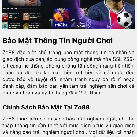
Bảo Mật Thông Tin Người Chơi
Zo88 đặc biệt chú trọng bảo mật thông tin cá nhân và
giao dịch của bạn, áp dụng công nghệ mã hóa SSL 256-
bit cùng hệ thống phòng chống tấn công mạng tiên tiến.
Toàn bộ dữ liệu khi nạp tiền, rút tiền và cá cược đều
được bảo vệ tuyệt đối nhằm tránh nguy cơ rò rỉ hoặc
đánh cắp, đảm bảo bạn yên tâm trải nghiệm sân chơi cá
cược an toàn và uy tín hàng đầu Việt Nam.
Chính Sách Bảo Mật Tại Zo88
Zo88 thực hiện chính sách bảo mật nghiêm ngặt, chỉ thu
thập thông tin cần thiết với mục đích phục vụ giao dịch
và nâng cao trải nghiệm người chơi. Mọi dữ liệu cá nhân