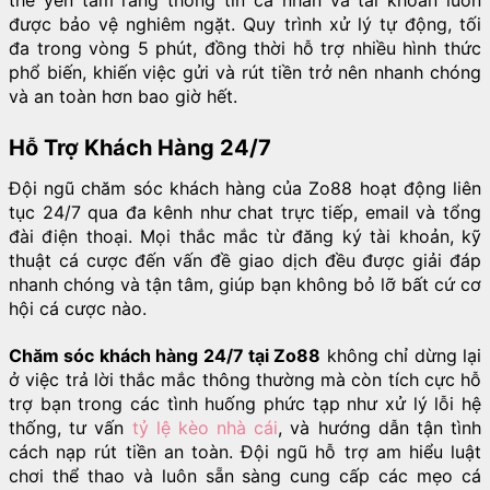
được bảo vệ nghiêm ngặt. Quy trình xử lý tự động, tối
đa trong vòng 5 phút, đồng thời hỗ trợ nhiều hình thức
phổ biến, khiến việc gửi và rút tiền trở nên nhanh chóng
và an toàn hơn bao giờ hết.
Hỗ Trợ Khách Hàng 24/7
Đội ngũ chăm sóc khách hàng của Zo88 hoạt động liên
tục 24/7 qua đa kênh như chat trực tiếp, email và tổng
đài điện thoại. Mọi thắc mắc từ đăng ký tài khoản, kỹ
thuật cá cược đến vấn đề giao dịch đều được giải đáp
nhanh chóng và tận tâm, giúp bạn không bỏ lỡ bất cứ cơ
hội cá cược nào.
Chăm sóc khách hàng 24/7 tại Zo88
không chỉ dừng lại
ở việc trả lời thắc mắc thông thường mà còn tích cực hỗ
trợ bạn trong các tình huống phức tạp như xử lý lỗi hệ
thống, tư vấn
tỷ lệ kèo nhà cái
, và hướng dẫn tận tình
cách nạp rút tiền an toàn. Đội ngũ hỗ trợ am hiểu luật
chơi thể thao và luôn sẵn sàng cung cấp các mẹo cá