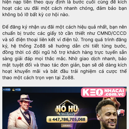
hiện nạp tiền theo quy định là bước cuối cùng để kích
hoạt các ưu đãi một cách nhanh chóng, đảm bảo bạn
không bỏ lỡ bất kỳ cơ hội nào.
Để đăng ký nhận ưu đãi một cách hiệu quả nhất, bạn nên
chuẩn bị trước các giấy tờ cần thiết như CMND/CCCD
và số điện thoại liên kết ví điện tử. Trong quá trình đăng
ký, hệ thống Zo88 sẽ hướng dẫn chi tiết từng bước,
đồng thời có đội ngũ hỗ trợ khách hàng trực tuyến sẵn
sàng giải đáp mọi thắc mắc. Nhờ giao dịch nhanh, bảo
mật tuyệt đối và thao tác đơn giản, bạn sẽ dễ dàng kích
hoạt khuyến mãi và bắt đầu trải nghiệm cá cược thể
thao một cách trọn vẹn tại Zo88.