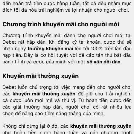
đến hoàn trả tiền cược hàng tuần, tất cả đều nhằm mục
đích tối đa hóa trải nghiệm và lợi nhuận cho người chơi.
Chương trình khuyến mãi cho người mới
Chương trình khuyến mãi dành cho người chơi mới tại
Debet rất hấp dẫn. Khi đăng ký tài khoản, cược thủ sẽ
nhận ngay
thưởng khuyến mãi
lên tới 100% trên lần đầu
nạp tiền. Đây là cơ hội tuyệt vời để các tân thủ bắt đầu
hành trình cá cược của mình với một
số vốn dồi dào
.
Khuyến mãi thường xuyên
Debet luôn chú trọng tới việc mang đến cho người chơi
các
khuyến mãi thường xuyên
để giữ cho trải nghiệm
cá cược luôn mới mẻ và thú vị. Từ hoàn tiền cược đến
các giải thưởng hấp dẫn, người chơi có rất nhiều lựa
chọn để nâng cao tiềm năng thắng của mình.
Không chỉ dừng lại ở đó, các
khuyến mãi thường xuyên
như hoàn tiền cược hàng tuần và các chương trình