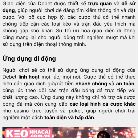
Giao diện của Debet được thiết kế
trực quan
và
dễ sử
dụng
, giúp người chơi dễ dàng tìm kiếm thông tin và đặt
cược. Với bố cục hợp lý, các cược thủ có thể nhanh
chóng tiếp cận các loại kèo và trận đấu yêu thích mà
không gặp khó khăn. Sự tối ưu hóa giao diện di động
cũng mang lại cho người dùng trải nghiệm mượt mà khi
sử dụng trên điện thoại thông minh.
Ứng dụng di động
Người chơi sẽ có thể sử dụng ứng dụng di động của
Debet
linh hoạt
mọi lúc, mọi nơi. Cược thủ có thể thực
hiện các giao dịch gửi/rút tiền
nhanh chóng
và
an toàn
,
cùng lúc theo dõi các trận đấu bóng đá trực tiếp với
chất lượng cao. Ứng dụng này không chỉ hỗ trợ cá cược
bóng đá mà còn cung cấp
các loại hình cá cược khác
như casino trực tuyến và poker, giúp người chơi trải
nghiệm một cách
toàn diện và hấp dẫn
.