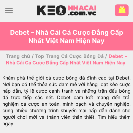
Bỏ
qua
nội
dung
Debet – Nhà Cái Cá Cược Đẳng Cấp
Nhất Việt Nam Hiện Nay
Trang chủ
/
Top Trang Cá Cược Bóng Đá
/
Debet –
Nhà Cái Cá Cược Đẳng Cấp Nhất Việt Nam Hiện Nay
Khám phá thế giới cá cược bóng đá đỉnh cao tại Debet!
Nơi bạn có thể thỏa sức đam mê với hàng loạt kèo cược
hấp dẫn, tỷ lệ cược cạnh tranh và những trận đấu bóng
đá trực tiếp sắc nét. Debet cam kết mang đến trải
nghiệm cá cược an toàn, minh bạch và chuyên nghiệp,
cùng nhiều chương trình khuyến mãi hấp dẫn dành cho
người chơi mới và thành viên thân thiết. Tìm hiểu thêm
ngay!