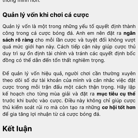
thông minh hơn.
Quản lý vốn khi chơi cá cược
Quản lý vốn là một trong những yếu tố quyết định thành
công trong cá cược bóng đá. Anh em nên đặt ra
ngân
sách rõ ràng
cho mỗi lần cược và tuyệt đối không vượt
quá mức giới hạn này. Cách tiếp cận này giúp cược thủ
duy trì sự ổn định tài chính và tránh các quyết định bốc
đồng có thể dẫn đến tổn thất nghiêm trọng.
Để quản lý vốn hiệu quả, người chơi cần thường xuyên
theo dõi số dư tài khoản của mình và cân nhắc việc đặt
cược trong mỗi trận đấu một cách thận trọng. Hãy lập
kế hoạch cho từng mùa giải và đặt ra
mục tiêu cụ thể
trước khi bước vào cược. Điều này không chỉ giúp cược
thủ kiểm soát rủi ro mà còn tạo ra những
cơ hội tốt hơn
để gia tăng lợi nhuận từ cá cược bóng đá.
Kết luận