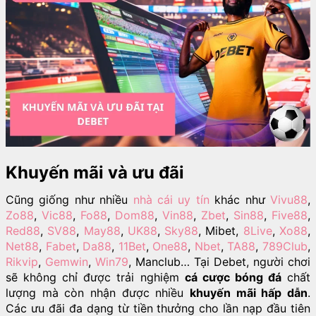
Khuyến mãi và ưu đãi
Cũng giống như nhiều
nhà cái uy tín
khác như
Vivu88
,
Zo88
,
Vic88
,
Fo88
,
Dom88
,
Vin88
,
Zbet
,
Sin88
,
Five88
,
Red88
,
SV88
,
May88
,
UK88
,
Sky88
, Mibet,
8Live
,
Xo88
,
Net88
,
Fabet
,
Da88
,
11Bet
,
One88
,
Nbet
,
TA88
,
789Club
,
Rikvip
,
Gemwin
,
Win79
, Manclub… Tại Debet, người chơi
sẽ không chỉ được trải nghiệm
cá cược bóng đá
chất
lượng mà còn nhận được nhiều
khuyến mãi hấp dẫn
.
Các ưu đãi đa dạng từ tiền thưởng cho lần nạp đầu tiên