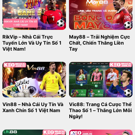
RikVip – Nhà Cái Trực
May88 – Trải Nghiệm Cực
Tuyến Lớn Và Uy Tín Số 1
Chất, Chiến Thắng Liền
Việt Nam!
Tay
Vin88 – Nhà Cái Uy Tín Và
Vic88: Trang Cá Cược Thể
Xanh Chín Số 1 Việt Nam
Thao Số 1 – Thắng Lớn Mỗi
Ngày!