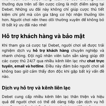
thưởng dựa trên số lần cược cũng là một điểm sáng tại
Debet. Những ưu đãi này không chỉ giúp cược thủ tiết
kiệm chi phí mà còn gia tăng cơ hội nhận thưởng lớn
hơn. Người chơi nên theo dõi thường xuyên để không bỏ
lỡ bất kỳ ưu đãi nào nhé!
Hỗ trợ khách hàng và bảo mật
Khi tham gia cá cược tại Debet, người chơi sẽ được trải
nghiệm dịch vụ
hỗ trợ khách hàng
chuyên nghiệp và
nhanh chóng. Đội ngũ nhân viên luôn sẵn sàng giúp đỡ
các cược thủ 24/7 qua nhiều kênh liên lạc như
chat trực
tuyến, email và hotline
. Điều này đảm bảo người chơi sẽ
không bao giờ cảm thấy đơn độc khi gặp bất kỳ vấn đề
nào.
Dịch vụ hỗ trợ và kênh liên lạc
Debet cung cấp nhiều kênh liên lạc thân thiện và hiệu
quả để người chơi có thể dễ dàng tiếp cận dịch vụ hỗ