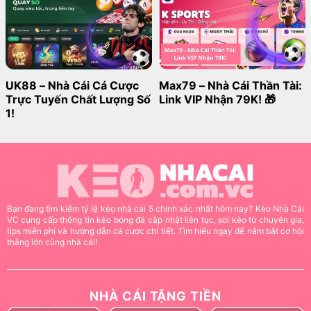
UK88 – Nhà Cái Cá Cược
Max79 – Nhà Cái Thần Tài:
Trực Tuyến Chất Lượng Số
Link VIP Nhận 79K! 🎁
1!
Bạn đang tìm kiếm tỷ lệ kèo nhà cái 5 chính xác nhất hôm nay? Kèo Nhà Cái
VC cung cấp thông tin kèo bóng đá cập nhật liên tục, soi kèo từ chuyên gia,
tips miễn phí và hướng dẫn cá cược chi tiết. Tìm hiểu ngay để nắm bắt cơ hội
thắng lớn cùng nhà cái!
NHÀ CÁI TẶNG TIỀN