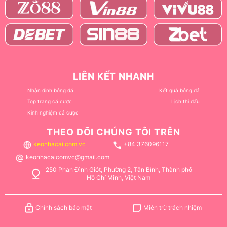
LIÊN KẾT NHANH
Nhận định bóng đá
Kết quả bóng đá
Top trang cá cược
Lịch thi đấu
Kinh nghiệm cá cược
THEO DÕI CHÚNG TÔI TRÊN
keonhacai.com.vc
+84 376096117
keonhacaicomvc@gmail.com
250 Phan Đình Giót, Phường 2, Tân Bình, Thành phố
Hồ Chí Minh, Việt Nam
Chính sách bảo mật
Miễn trừ trách nhiệm