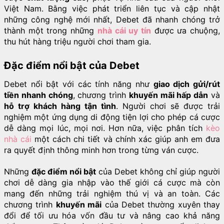
Việt Nam. Bằng việc phát triển liên tục và cập nhật
những công nghệ mới nhất, Debet đã nhanh chóng trở
thành một trong những
nhà cái uy tín
được ưa chuộng,
thu hút hàng triệu người chơi tham gia.
Đặc điểm nổi bật của Debet
Debet nổi bật với các tính năng như
giao dịch gửi/rút
tiền nhanh chóng
, chương trình
khuyến mãi hấp dẫn
và
hỗ trợ khách hàng tận tình
. Người chơi sẽ được trải
nghiệm một ứng dụng di động tiện lợi cho phép cá cược
dễ dàng mọi lúc, mọi nơi. Hơn nữa, việc phân tích
kèo
nhà cái
một cách chi tiết và chính xác giúp anh em đưa
ra quyết định thông minh hơn trong từng ván cược.
Những
đặc điểm nổi bật
của Debet không chỉ giúp người
chơi dễ dàng gia nhập vào thế giới cá cược mà còn
mang đến những trải nghiệm thú vị và an toàn. Các
chương trình
khuyến mãi
của Debet thường xuyên thay
đổi để tối ưu hóa vốn đầu tư và nâng cao khả năng