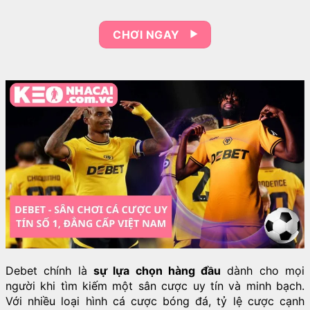
CHƠI NGAY
Debet chính là
sự lựa chọn hàng đầu
dành cho mọi
người khi tìm kiếm một sân cược uy tín và minh bạch.
Với nhiều loại hình cá cược bóng đá, tỷ lệ cược cạnh