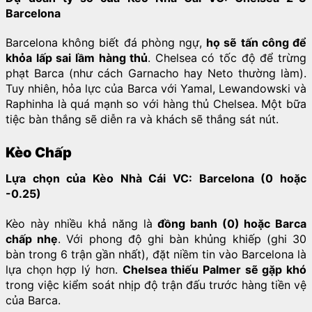
Barcelona
Barcelona không biết đá phòng ngự,
họ sẽ tấn công để
khỏa lấp sai lầm hàng thủ
. Chelsea có tốc độ để trừng
phạt Barca (như cách Garnacho hay Neto thường làm).
Tuy nhiên, hỏa lực của Barca với Yamal, Lewandowski và
Raphinha là quá mạnh so với hàng thủ Chelsea. Một bữa
tiệc bàn thắng sẽ diễn ra và khách sẽ thắng sát nút.
Kèo Chấp
Lựa chọn của Kèo Nhà Cái VC: Barcelona (0 hoặc
-0.25)
Kèo này nhiều khả năng là
đồng banh (0) hoặc Barca
chấp nhẹ
. Với phong độ ghi bàn khủng khiếp (ghi 30
bàn trong 6 trận gần nhất), đặt niềm tin vào Barcelona là
lựa chọn hợp lý hơn.
Chelsea thiếu Palmer sẽ gặp khó
trong việc kiểm soát nhịp độ trận đấu trước hàng tiền vệ
của Barca.