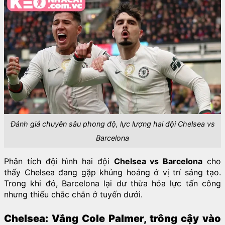
Đánh giá chuyên sâu phong độ, lực lượng hai đội Chelsea vs
Barcelona
Phân tích đội hình hai đội
Chelsea vs Barcelona
cho
thấy Chelsea đang gặp khủng hoảng ở vị trí sáng tạo.
Trong khi đó, Barcelona lại dư thừa hỏa lực tấn công
nhưng thiếu chắc chắn ở tuyến dưới.
Chelsea: Vắng Cole Palmer, trông cậy vào