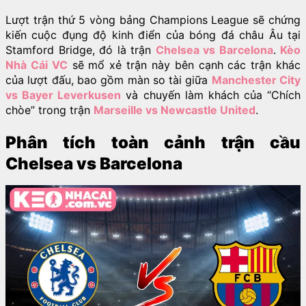
Lượt trận thứ 5 vòng bảng Champions League sẽ chứng
kiến cuộc đụng độ kinh điển của bóng đá châu Âu tại
Stamford Bridge, đó là trận
Chelsea vs Barcelona
.
Kèo
Nhà Cái VC
sẽ mổ xẻ trận này bên cạnh các trận khác
của lượt đấu, bao gồm màn so tài giữa
Manchester City
vs Bayer Leverkusen
và chuyến làm khách của “Chích
chòe” trong trận
Marseille vs Newcastle United
.
Phân tích toàn cảnh trận cầu
Chelsea vs Barcelona