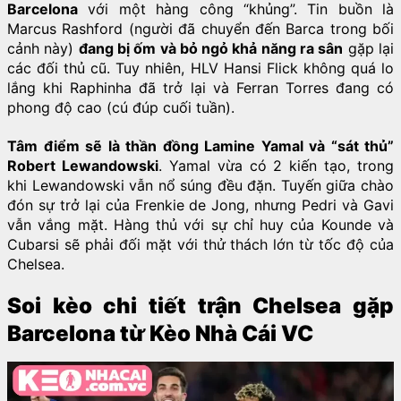
Barcelona
với một hàng công “khủng”. Tin buồn là
Marcus Rashford (người đã chuyển đến Barca trong bối
cảnh này)
đang bị ốm và bỏ ngỏ khả năng ra sân
gặp lại
các đối thủ cũ. Tuy nhiên, HLV Hansi Flick không quá lo
lắng khi Raphinha đã trở lại và Ferran Torres đang có
phong độ cao (cú đúp cuối tuần).
Tâm điểm sẽ là thần đồng Lamine Yamal và “sát thủ”
Robert Lewandowski
. Yamal vừa có 2 kiến tạo, trong
khi Lewandowski vẫn nổ súng đều đặn. Tuyến giữa chào
đón sự trở lại của Frenkie de Jong, nhưng Pedri và Gavi
vẫn vắng mặt. Hàng thủ với sự chỉ huy của Kounde và
Cubarsi sẽ phải đối mặt với thử thách lớn từ tốc độ của
Chelsea.
Soi kèo chi tiết trận Chelsea gặp
Barcelona từ Kèo Nhà Cái VC