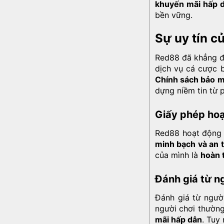
khuyến mãi hấp 
bền vững.
Sự uy tín c
Red88 đã khẳng 
dịch vụ cá cược 
Chính sách bảo m
dựng niềm tin từ p
Giấy phép ho
Red88 hoạt động
minh bạch và an 
của mình là
hoàn 
Đánh giá từ n
Đánh giá từ ngườ
người chơi thườn
mãi hấp dẫn
. Tuy