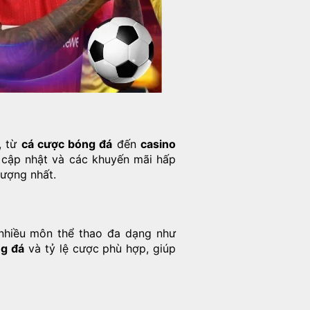
, từ
cá cược bóng đá
đến
casino
c cập nhật và các khuyến mãi hấp
lượng nhất.
nhiều môn thể thao đa dạng như
g đá
và tỷ lệ cược phù hợp, giúp