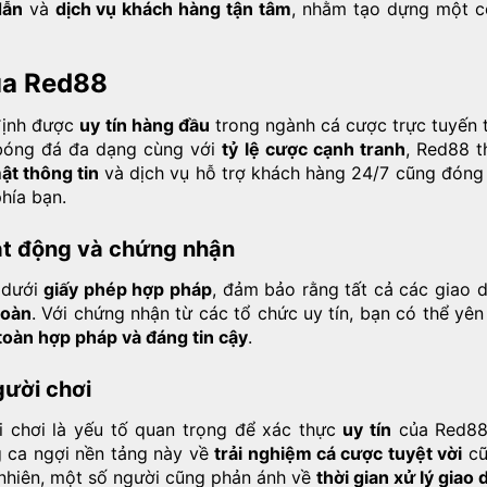
dẫn
và
dịch vụ khách hàng tận tâm
, nhằm tạo dựng một 
ủa Red88
định được
uy tín hàng đầu
trong ngành cá cược trực tuyến 
bóng đá đa dạng cùng với
tỷ lệ cược cạnh tranh
, Red88 t
ật thông tin
và dịch vụ hỗ trợ khách hàng 24/7 cũng đóng 
hía bạn.
ạt động và chứng nhận
 dưới
giấy phép hợp pháp
, đảm bảo rằng tất cả các giao 
toàn
. Với chứng nhận từ các tổ chức uy tín, bạn có thể y
toàn hợp pháp và đáng tin cậy
.
gười chơi
i chơi là yếu tố quan trọng để xác thực
uy tín
của Red88.
g ca ngợi nền tảng này về
trải nghiệm cá cược tuyệt vời
cũ
 nhiên, một số người cũng phản ánh về
thời gian xử lý giao 