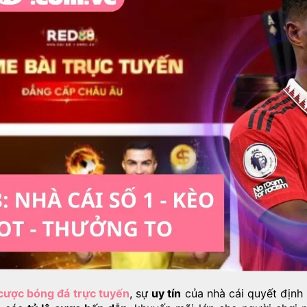
cược bóng đá trực tuyến
, sự
uy tín
của nhà cái quyết định 