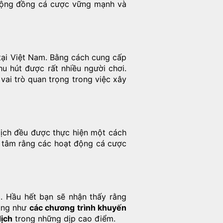
cộng đồng cá cược vững mạnh và
tại Việt Nam. Bằng cách cung cấp
hu hút được rất nhiều người chơi.
vai trò quan trọng trong việc xây
dịch đều được thực hiện một cách
ên tâm rằng các hoạt động cá cược
 Hầu hết bạn sẽ nhận thấy rằng
ng như
các chương trình khuyến
dịch
trong những dịp cao điểm.