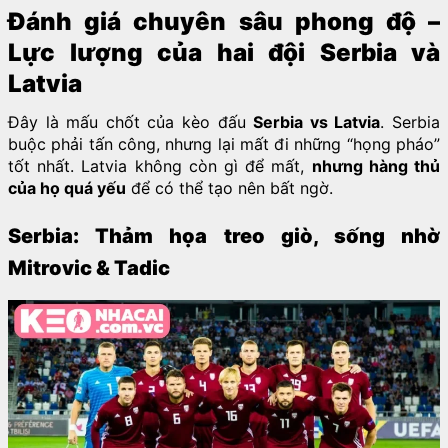
Đánh giá chuyên sâu phong độ –
Lực lượng của hai đội Serbia và
Latvia
Đây là mấu chốt của kèo đấu
Serbia vs Latvia
. Serbia
buộc phải tấn công, nhưng lại mất đi những “họng pháo”
tốt nhất. Latvia không còn gì để mất,
nhưng hàng thủ
của họ quá yếu
để có thể tạo nên bất ngờ.
Serbia: Thảm họa treo giò, sống nhờ
Mitrovic & Tadic