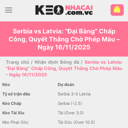
Bỏ
qua
nội
dung
Serbia vs Latvia: “Đại Bàng” Chấp
Công, Quyết Thắng Chờ Phép Màu –
Ngày 16/11/2025
Trang chủ
/
Nhận định Bóng đá
/
Serbia vs Latvia:
“Đại Bàng” Chấp Công, Quyết Thắng Chờ Phép Màu
– Ngày 16/11/2025
Kèo
Dự đoán
Tỷ số trận đấu
Serbia 3-0 Latvia
Kèo Chấp
Serbia (-2.5)
Kèo Tài Xỉu
Tài (Over 3.0)
Kèo Phạt Góc
Tài Góc (Over 10.5)