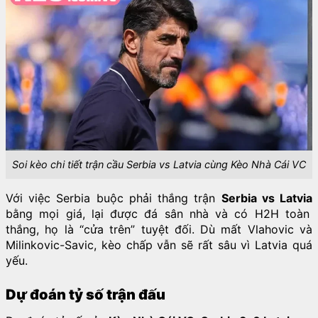
Soi kèo chi tiết trận cầu Serbia vs Latvia cùng Kèo Nhà Cái VC
Với việc Serbia buộc phải thắng trận
Serbia vs Latvia
bằng mọi giá, lại được đá sân nhà và có H2H toàn
thắng, họ là “cửa trên” tuyệt đối. Dù mất Vlahovic và
Milinkovic-Savic, kèo chấp vẫn sẽ rất sâu vì Latvia quá
yếu.
Dự đoán tỷ số trận đấu