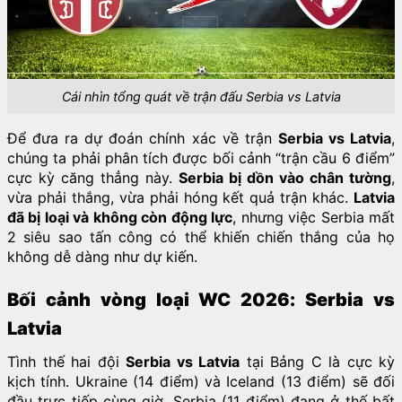
Cái nhìn tổng quát về trận đấu Serbia vs Latvia
Để đưa ra dự đoán chính xác về trận
Serbia vs Latvia
,
chúng ta phải phân tích được bối cảnh “trận cầu 6 điểm”
cực kỳ căng thẳng này.
Serbia bị dồn vào chân tường
,
vừa phải thắng, vừa phải hóng kết quả trận khác.
Latvia
đã bị loại và không còn động lực
, nhưng việc Serbia mất
2 siêu sao tấn công có thể khiến chiến thắng của họ
không dễ dàng như dự kiến.
Bối cảnh vòng loại WC 2026: Serbia vs
Latvia
Tình thế hai đội
Serbia vs Latvia
tại Bảng C là cực kỳ
kịch tính. Ukraine (14 điểm) và Iceland (13 điểm) sẽ đối
đầu trực tiếp cùng giờ. Serbia (11 điểm) đang ở thế bất