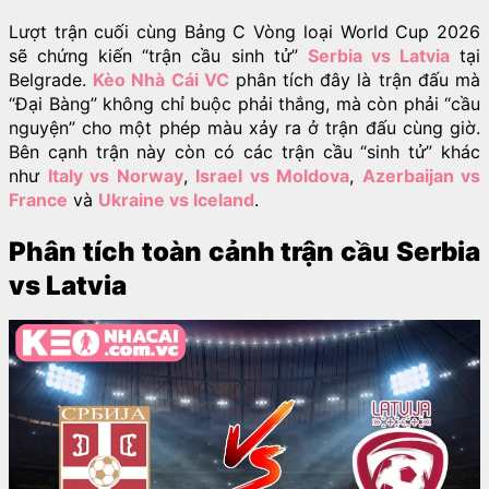
Lượt trận cuối cùng Bảng C Vòng loại World Cup 2026
sẽ chứng kiến “trận cầu sinh tử”
Serbia vs Latvia
tại
Belgrade.
Kèo Nhà Cái VC
phân tích đây là trận đấu mà
“Đại Bàng” không chỉ buộc phải thắng, mà còn phải “cầu
nguyện” cho một phép màu xảy ra ở trận đấu cùng giờ.
Bên cạnh trận này còn có các trận cầu “sinh tử” khác
như
Italy vs Norway
,
Israel vs Moldova
,
Azerbaijan vs
France
và
Ukraine vs Iceland
.
Phân tích toàn cảnh trận cầu Serbia
vs Latvia