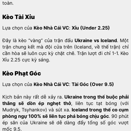
toàn.
Kèo Tài Xỉu
Lựa chọn của
Kèo Nhà Cái VC
:
Xỉu (Under 2.25)
Đây là kèo “vàng” của trận đấu
Ukraine vs Iceland
. Một
trận chung kết mà đội cửa trên (Iceland, về thế trận) chỉ
cần hòa sẽ luôn cực kỳ chặt chẽ. Trận lượt đi chỉ 1-1. Kèo
Xỉu 2.25 cực kỳ sáng.
Kèo Phạt Góc
Lựa chọn của
Kèo Nhà Cái VC
:
Tài Góc (Over 9.5)
Kịch bản này rất dễ xảy ra.
Ukraine trong thế buộc phải
thắng sẽ dồn ép nghẹt thở
, liên tục tạt bóng (với
Mudryk, Tsyhankov) và sút xa.
Iceland trong thế co cụm
phòng ngự 100% sẽ liên tục phá bóng chịu góc
. 90 phút
ép sân của Ukraine sẽ dễ dàng đẩy tổng số góc vượt
mốc 9.5.