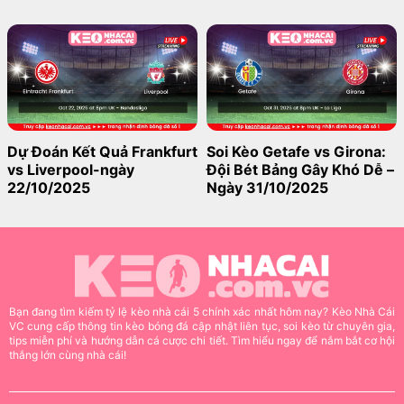
Dự Đoán Kết Quả Frankfurt
Soi Kèo Getafe vs Girona:
vs Liverpool-ngày
Đội Bét Bảng Gây Khó Dễ –
22/10/2025
Ngày 31/10/2025
Bạn đang tìm kiếm tỷ lệ kèo nhà cái 5 chính xác nhất hôm nay? Kèo Nhà Cái
VC cung cấp thông tin kèo bóng đá cập nhật liên tục, soi kèo từ chuyên gia,
tips miễn phí và hướng dẫn cá cược chi tiết. Tìm hiểu ngay để nắm bắt cơ hội
thắng lớn cùng nhà cái!