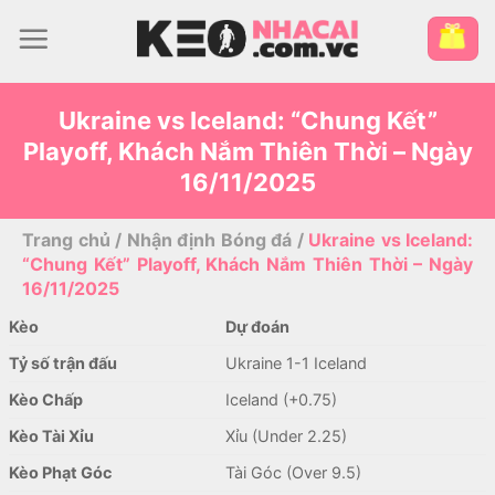
Bỏ
qua
nội
dung
Ukraine vs Iceland: “Chung Kết”
Playoff, Khách Nắm Thiên Thời – Ngày
16/11/2025
Trang chủ
/
Nhận định Bóng đá
/
Ukraine vs Iceland:
“Chung Kết” Playoff, Khách Nắm Thiên Thời – Ngày
16/11/2025
Kèo
Dự đoán
Tỷ số trận đấu
Ukraine 1-1 Iceland
Kèo Chấp
Iceland (+0.75)
Kèo Tài Xỉu
Xỉu (Under 2.25)
Kèo Phạt Góc
Tài Góc (Over 9.5)