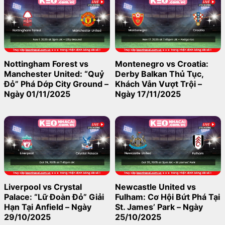
Nottingham Forest vs
Montenegro vs Croatia:
Manchester United: “Quỷ
Derby Balkan Thủ Tục,
Đỏ” Phá Dớp City Ground –
Khách Vẫn Vượt Trội –
Ngày 01/11/2025
Ngày 17/11/2025
Liverpool vs Crystal
Newcastle United vs
Palace: “Lữ Đoàn Đỏ” Giải
Fulham: Cơ Hội Bứt Phá Tại
Hạn Tại Anfield – Ngày
St. James’ Park – Ngày
29/10/2025
25/10/2025