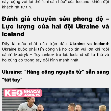
này, cộng với lợi thế “chỉ cần hòa” của Iceland, khiến đội
khách rất tự tin.
Đánh giá chuyên sâu phong độ –
Lực lượng của hai đội Ukraine và
Iceland
Đây là mấu chốt của trận đấu
Ukraine vs Iceland
:
Ukraine buộc phải tấn công và họ có tin vui lớn khi “đôi
cánh” Mudryk – Tsyhankov trở lại. Iceland sẽ tử thủ và
họ cũng có trong tay đội hình mạnh nhất.
Ukraine: “Hàng công nguyên tử” sẵn sàng
“tất tay”