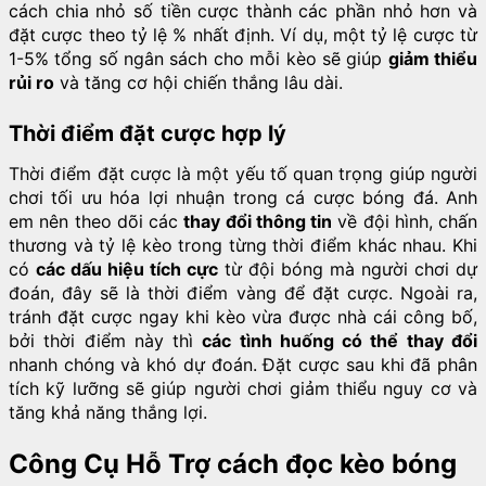
cách chia nhỏ số tiền cược thành các phần nhỏ hơn và
đặt cược theo tỷ lệ % nhất định. Ví dụ, một tỷ lệ cược từ
1-5% tổng số ngân sách cho mỗi kèo sẽ giúp
giảm thiểu
rủi ro
và tăng cơ hội chiến thắng lâu dài.
Thời điểm đặt cược hợp lý
Thời điểm đặt cược là một yếu tố quan trọng giúp người
chơi tối ưu hóa lợi nhuận trong cá cược bóng đá. Anh
em nên theo dõi các
thay đổi thông tin
về đội hình, chấn
thương và tỷ lệ kèo trong từng thời điểm khác nhau. Khi
có
các dấu hiệu tích cực
từ đội bóng mà người chơi dự
đoán, đây sẽ là thời điểm vàng để đặt cược. Ngoài ra,
tránh đặt cược ngay khi kèo vừa được nhà cái công bố,
bởi thời điểm này thì
các tình huống có thể thay đổi
nhanh chóng và khó dự đoán. Đặt cược sau khi đã phân
tích kỹ lưỡng sẽ giúp người chơi giảm thiểu nguy cơ và
tăng khả năng thắng lợi.
Công Cụ Hỗ Trợ cách đọc kèo bóng