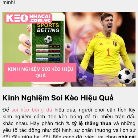
mình!
Kinh Nghiệm Soi Kèo Hiệu Quả
Để
soi kèo bóng đá
hiệu quả, người chơi cần tích lũy
kinh nghiệm cách đọc kèo bóng đá từ nhiều trận đấu
khác nhau. Hãy phân tích %
tỷ lệ thắng thua
và những
yếu tố tác động như đội hình, sự chấn thương và lịch sử
đối đầu giữa hai đội. Bên cạnh đó, việc lựa chọn
nhà cái