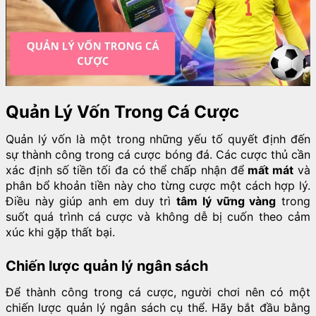
Quản Lý Vốn Trong Cá Cược
Quản lý vốn là một trong những yếu tố quyết định đến
sự thành công trong cá cược bóng đá. Các cược thủ cần
xác định số tiền tối đa có thể chấp nhận để
mất mát
và
phân bổ khoản tiền này cho từng cược một cách hợp lý.
Điều này giúp anh em duy trì
tâm lý vững vàng
trong
suốt quá trình cá cược và không dễ bị cuốn theo cảm
xúc khi gặp thất bại.
Chiến lược quản lý ngân sách
Để thành công trong cá cược, người chơi nên có một
chiến lược quản lý ngân sách cụ thể. Hãy bắt đầu bằng