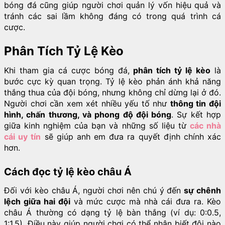
bóng đá cũng giúp người chơi quản lý vốn hiệu quả và
tránh các sai lầm không đáng có trong quá trình cá
cược.
Phân Tích Tỷ Lệ Kèo
Khi tham gia cá cược bóng đá,
phân tích tỷ lệ kèo
là
bước cực kỳ quan trọng. Tỷ lệ kèo phản ánh khả năng
thắng thua của đội bóng, nhưng không chỉ dừng lại ở đó.
Người chơi cần xem xét nhiều yếu tố như
thông tin đội
hình, chấn thương, và phong độ đội bóng
. Sự kết hợp
giữa kinh nghiệm của bạn và những số liệu từ
các nhà
cái uy tín
sẽ giúp anh em đưa ra quyết định chính xác
hơn.
Cách đọc tỷ lệ kèo châu Á
Đối với kèo châu Á, người chơi nên chú ý đến
sự chênh
lệch giữa hai đội
và mức cược mà nhà cái đưa ra. Kèo
châu Á thường có dạng tỷ lệ bàn thắng (ví dụ: 0:0.5,
1:1.5). Điều này giúp người chơi có thể nhận biết đội nào