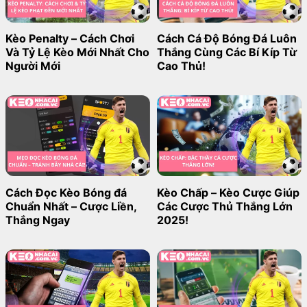
Kèo Penalty – Cách Chơi
Cách Cá Độ Bóng Đá Luôn
Và Tỷ Lệ Kèo Mới Nhất Cho
Thắng Cùng Các Bí Kíp Từ
Người Mới
Cao Thủ!
Cách Đọc Kèo Bóng đá
Kèo Chấp – Kèo Cược Giúp
Chuẩn Nhất – Cược Liền,
Các Cược Thủ Thắng Lớn
Thắng Ngay
2025!