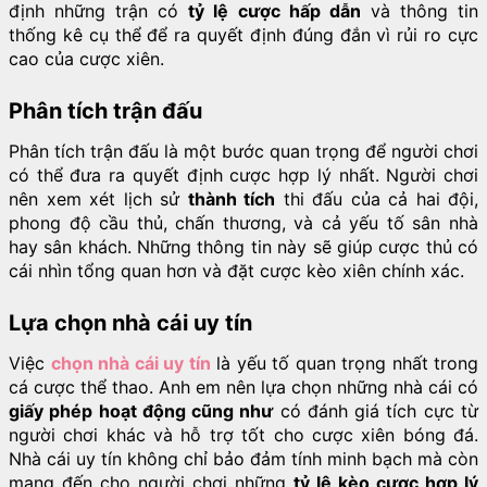
định những trận có
tỷ lệ cược hấp dẫn
và thông tin
thống kê cụ thể để ra quyết định đúng đắn vì rủi ro cực
cao của cược xiên.
Phân tích trận đấu
Phân tích trận đấu là một bước quan trọng để người chơi
có thể đưa ra quyết định cược hợp lý nhất. Người chơi
nên xem xét lịch sử
thành tích
thi đấu của cả hai đội,
phong độ cầu thủ, chấn thương, và cả yếu tố sân nhà
hay sân khách. Những thông tin này sẽ giúp cược thủ có
cái nhìn tổng quan hơn và đặt cược kèo xiên chính xác.
Lựa chọn nhà cái uy tín
Việc
chọn nhà cái uy tín
là yếu tố quan trọng nhất trong
cá cược thể thao. Anh em nên lựa chọn những nhà cái có
giấy phép hoạt động cũng như
có đánh giá tích cực từ
người chơi khác và hỗ trợ tốt cho cược xiên bóng đá.
Nhà cái uy tín không chỉ bảo đảm tính minh bạch mà còn
mang đến cho người chơi những
tỷ lệ kèo cược hợp lý