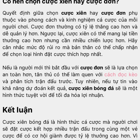
Có nên chọn cược xiên hay cược đơn?
Quyết định giữa chọn
cược xiên
hay
cược đơn
phụ
thuộc vào phong cách và kinh nghiệm cá cược của mỗi
người chơi. Cược đơn thường có tỷ lệ thắng cao hơn và
dễ quản lý hơn. Ngược lại, cược xiên có thể mang lại tiền
thưởng cao hơn nhưng cần nhiều chiến lược hơn. Hãy
cân nhắc mức độ rủi ro mà bản thân có thể chấp nhận
để chọn loại hình đặt cược thích hợp nhất.
Nếu là người mới thì bắt đầu với
cược đơn
sẽ là lựa chọn
an toàn hơn, tân thủ có thể làm quen với
cách đọc kèo
và phân tích trận đấu trước. Tuy nhiên, nếu tự tin vào
khả năng dự đoán kết quả,
cược xiên bóng đá
sẽ là một
hình thức tuyệt vời để tối đa hóa lợi nhuận.
Kết luận
Cược xiên bóng đá là hình thức cá cược mà người chơi
sẽ đặt cược kết hợp nhiều trận đấu trong cùng một vé
cược để có cơ hội giành được tỷ lệ thưởng cao hơn. Vì