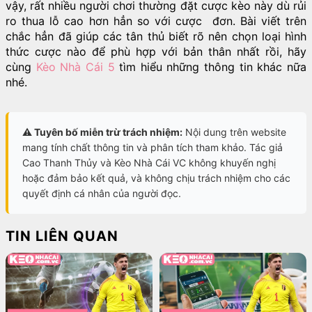
vậy, rất nhiều người chơi thường đặt cược kèo này dù rủi
ro thua lỗ cao hơn hẳn so với cược đơn. Bài viết trên
chắc hẳn đã giúp các tân thủ biết rõ nên chọn loại hình
thức cược nào để phù hợp với bản thân nhất rồi, hãy
cùng
Kèo Nhà Cái 5
tìm hiểu những thông tin khác nữa
nhé.
⚠️ Tuyên bố miễn trừ trách nhiệm:
Nội dung trên website
mang tính chất thông tin và phân tích tham khảo. Tác giả
Cao Thanh Thủy và Kèo Nhà Cái VC không khuyến nghị
hoặc đảm bảo kết quả, và không chịu trách nhiệm cho các
quyết định cá nhân của người đọc.
TIN LIÊN QUAN