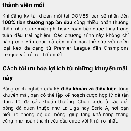
thành viên mới
Khi đăng ký tài khoản mới tại DOM88, bạn sẽ nhận đến
100% tiền thưởng nạp lần đầu
cùng nhiều phần thưởng
thêm như cược miễn phí hoặc hoàn tiền cược thua trong
tuần đầu trải nghiệm. Các chương trình này không chỉ
nâng cao vốn chơi mà còn giúp bạn thử sức với nhiều
loại kèo đa dạng từ Premier League đến Champions
League với rủi ro thấp nhất.
Cách tối ưu hóa lợi ích từ những khuyến mãi
này
Bằng cách nghiên cứu kỹ
điều khoản và điều kiện
từng
khuyến mãi, bạn có thể lập kế hoạch cược hợp lý để tận
dụng tối đa các khoản thưởng. Chọn cược ở các giải
bóng đá quen thuộc như La Liga hay Serie A, nơi bạn
hiểu rõ phong độ đội bóng, giúp tăng khả năng thắng
cũng như hoàn thành yêu cầu cược với ít rủi ro nhất.