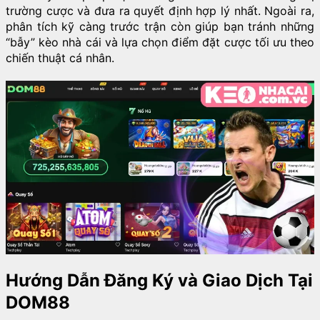
trường cược và đưa ra quyết định hợp lý nhất. Ngoài ra,
phân tích kỹ càng trước trận còn giúp bạn tránh những
“bẫy” kèo nhà cái và lựa chọn điểm đặt cược tối ưu theo
chiến thuật cá nhân.
Hướng Dẫn Đăng Ký và Giao Dịch Tại
DOM88