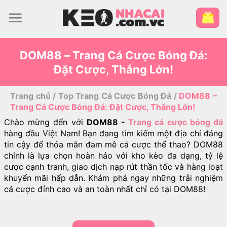
Bỏ
qua
nội
dung
DOM88 – Trang Cá Cược Bóng Đá:
Đặt Cược, Thắng Lớn!
Trang chủ
/
Top Trang Cá Cược Bóng Đá
/
DOM88 –
Trang Cá Cược Bóng Đá: Đặt Cược, Thắng Lớn!
Chào mừng đến với
DOM88 -
Trang cá cược bóng đá
hàng đầu Việt Nam! Bạn đang tìm kiếm một địa chỉ đáng
tin cậy để thỏa mãn đam mê cá cược thể thao? DOM88
chính là lựa chọn hoàn hảo với kho kèo đa dạng, tỷ lệ
cược cạnh tranh, giao dịch nạp rút thần tốc và hàng loạt
khuyến mãi hấp dẫn. Khám phá ngay những trải nghiệm
cá cược đỉnh cao và an toàn nhất chỉ có tại DOM88!