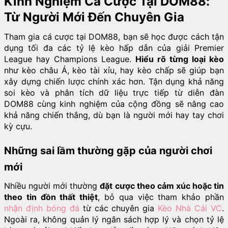
Kinh Nghiệm Cá Cược Tại DOM88:
Từ Người Mới Đến Chuyên Gia
Tham gia cá cược tại DOM88, bạn sẽ học được cách tận
dụng tối đa các tỷ lệ kèo hấp dẫn của giải Premier
League hay Champions League.
Hiểu rõ từng loại kèo
như kèo châu Á, kèo tài xỉu, hay kèo chấp sẽ giúp bạn
xây dựng chiến lược chính xác hơn. Tận dụng khả năng
soi kèo và phân tích dữ liệu trực tiếp từ diễn đàn
DOM88 cùng kinh nghiệm của cộng đồng sẽ nâng cao
khả năng chiến thắng, dù bạn là người mới hay tay chơi
kỳ cựu.
Những sai lầm thường gặp của người chơi
mới
Nhiều người mới thường
đặt cược theo cảm xúc hoặc tin
theo tin đồn thất thiệt
, bỏ qua việc tham khảo phần
nhận định bóng đá
từ các chuyên gia
Kèo Nhà Cái VC
.
Ngoài ra, không quản lý ngân sách hợp lý và chọn tỷ lệ