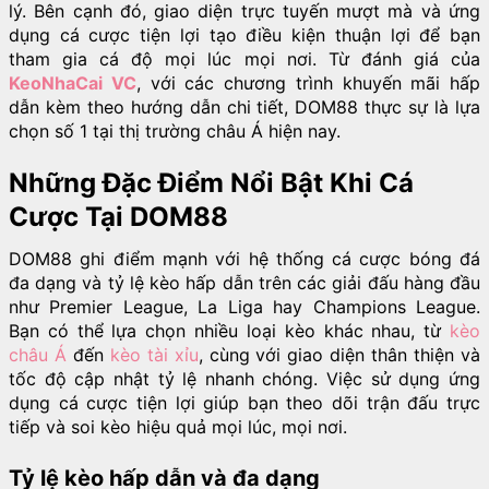
lý. Bên cạnh đó, giao diện trực tuyến mượt mà và ứng
dụng cá cược tiện lợi tạo điều kiện thuận lợi để bạn
tham gia cá độ mọi lúc mọi nơi. Từ đánh giá của
KeoNhaCai VC
, với các chương trình khuyến mãi hấp
dẫn kèm theo hướng dẫn chi tiết, DOM88 thực sự là lựa
chọn số 1 tại thị trường châu Á hiện nay.
Những Đặc Điểm Nổi Bật Khi Cá
Cược Tại DOM88
DOM88 ghi điểm mạnh với hệ thống cá cược bóng đá
đa dạng và tỷ lệ kèo hấp dẫn trên các giải đấu hàng đầu
như Premier League, La Liga hay Champions League.
Bạn có thể lựa chọn nhiều loại kèo khác nhau, từ
kèo
châu Á
đến
kèo tài xỉu
, cùng với giao diện thân thiện và
tốc độ cập nhật tỷ lệ nhanh chóng. Việc sử dụng ứng
dụng cá cược tiện lợi giúp bạn theo dõi trận đấu trực
tiếp và soi kèo hiệu quả mọi lúc, mọi nơi.
Tỷ lệ kèo hấp dẫn và đa dạng