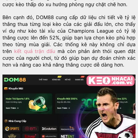
cược kèo thấp do xu hướng phòng ngự chặt chẽ hơn.
Bên cạnh đó, DOM88 cung cấp dữ liệu chi tiết về tỷ lệ
thắng thua từng loại kèo của các giải đấu lớn, cho thấy
ví dụ như kèo tài xỉu của Champions League có tỷ lệ
thắng cược lên đến 52%, giúp bạn lựa chọn kèo phù hợp
theo từng mùa giải. Các thống kê này không chỉ dựa
trên
kết quả trận đấu
mà còn phản ánh thói quen đặt
cược của người chơi, từ đó giúp bạn dự đoán chính xác
hơn và nâng cao khả năng thắng cược dễ dàng hơn.