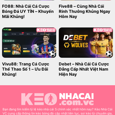
FO88: Nhà Cái Cá Cược
Five88 – Cùng Nhà Cái
Bóng Đá UY TÍN – Khuyến
Rinh Thưởng Khủng Ngay
Mãi Khủng!
Hôm Nay
Vivu88: Trang Cá Cược
Debet – Nhà Cái Cá Cược
Thể Thao Số 1 – Ưu Đãi
Đẳng Cấp Nhất Việt Nam
Khủng!
Hiện Nay
Bạn đang tìm kiếm tỷ lệ kèo nhà cái 5 chính xác nhất hôm nay? Kèo Nhà Cái
VC cung cấp thông tin kèo bóng đá cập nhật liên tục, soi kèo từ chuyên gia,