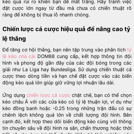
kèo quá rủi ro khiến bạn dễ mất trắng. Hãy tránh việc
đặt cược lớn ngay từ đầu mà chưa có chiến thuật rõ
ràng để không bị thua lỗ nhanh chóng.
Chiến lược cá cược hiệu quả để nâng cao tỷ
lệ thắng
Để tăng cơ hội thắng, bạn nên tập trung vào phân tích
tỷ
lệ kèo nhà cái
DOM88 cung cấp, kết hợp thông tin đội
hình và phong độ gần đây của các đội bóng trong các
giải như La Liga hay Bundesliga. Sử dụng chiến thuật cá
cược theo dòng tiền và hạn chế đặt cược vào các biến
động kèo quá lớn giúp giữ vững lợi nhuận lâu dài.
Ứng dụng
chiến lược cá cược
chặt chẽ, bạn có thể chọn
kèo châu Á với các cửa kèo có tỷ lệ thuận lợi, ví dụ như
kèo đồng banh hoặc -0.25 trong những trận đấu có sự
chênh lệch không quá lớn về chất lượng đội hình. Bên
cạnh đó, kết hợp theo dõi biến động kèo cùng với thông
tin chuyên sâu về đội hình ra sân, chấn thương hoặc thời